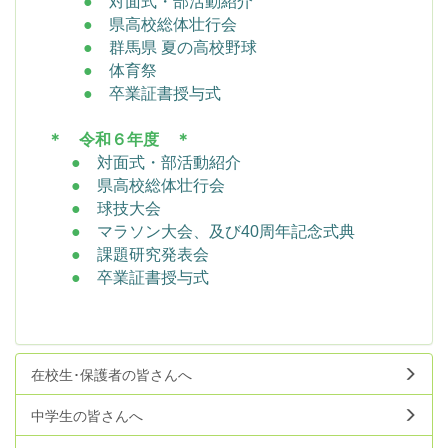
●
対面式・部活動紹介
●
県高校総体壮行会
●
群馬県 夏の高校野球
●
体育祭
●
卒業証書授与式
＊ 令和６年度 ＊
●
対面式・部活動紹介
●
県高校総体壮行会
●
球技大会
●
マラソン大会、及び40周年記念式典
●
課題研究発表会
●
卒業証書授与式
在校生･保護者の皆さんへ
中学生の皆さんへ