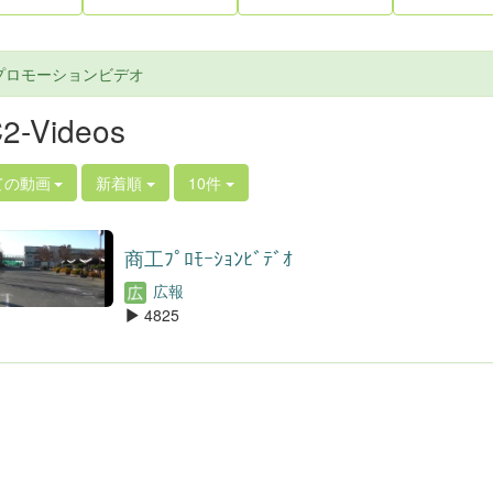
プロモーションビデオ
2-Videos
ての動画
新着順
10件
商工ﾌﾟﾛﾓｰｼｮﾝﾋﾞﾃﾞｵ
広報
4825