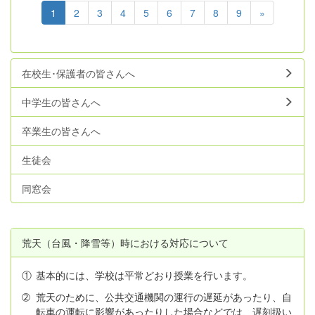
1
2
3
4
5
6
7
8
9
»
在校生･保護者の皆さんへ
中学生の皆さんへ
卒業生の皆さんへ
生徒会
同窓会
荒天（台風・降雪等）時における対応について
①
基本的には、学校は平常どおり授業を行います。
➁
荒天のために、公共交通機関の運行の遅延があったり、自
転車の運転に影響があったりした場合などでは、遅刻扱い